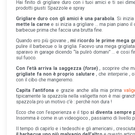
Hai finito di grigliare duro con i tuoi amici e ti sei di
prodotti giusti: Spazzole e spray
Grigliare duro con gli amici è una parabola
. Si inizi
mette la carne
e si inizia a grigliare … ma pian piano il
barbecue prima che faccia una brutta fine.
Quando ero più giovane ,
mi ricordo le prime mega gr
pulire il barbecue o la griglia. Facevo una mega grigliata ,
sparavo in garage dicendo “la pulirò domani” … e cosi fin
sul fuoco.
Con l’età arriva la saggezza (
forse
)
, scoprire che m
grigliate fa non è proprio salutare
, che interperie , 
con il cibo che mangeremo.
Capita l’antifona
e grazie anche alla mia prima
valig
tipicamente la spazzola nella valigetta non è mai granchè
spazzola pro un motivo c’è : perchè non dura !
Ecco che con l’esperienza e il tipo
si diventa sempre p
Insomma è come in un videogioco , passiamo di livello p
Il tempo di capirlo e i tedeschi e gli americani , cresciu
il barbecue uno più malvagio dell’altro
e questo articol