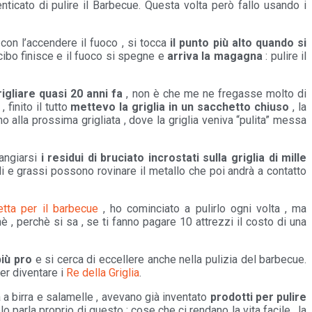
menticato di pulire il Barbecue. Questa volta però fallo usando i
a con l’accendere il fuoco , si tocca
il punto più alto quando si
 cibo finisce e il fuoco si spegne e
arriva la magagna
: pulire il
igliare quasi 20 anni fa
, non è che me ne fregasse molto di
 finito il tutto
mettevo la griglia in un sacchetto chiuso
, la
o alla prossima grigliata , dove la griglia veniva “pulita” messa
angiarsi
i residui di bruciato incrostati sulla griglia di mille
oli e grassi possono rovinare il metallo che poi andrà a contatto
etta per il barbecue
, ho cominciato a pulirlo ogni volta , ma
 , perchè si sa , se ti fanno pagare 10 attrezzi il costo di una
iù pro
e si cerca di eccellere anche nella pulizia del barbecue.
er diventare i
Re della Griglia
.
ta a birra e salamelle , avevano già inventato
prodotti per pulire
o parla proprio di questo : cose che ci rendano la vita facile , la