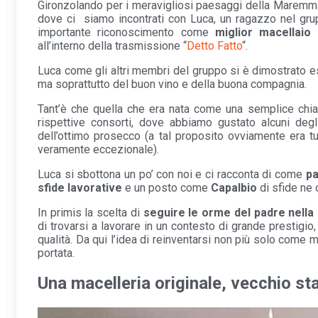
Gironzolando per i meravigliosi paesaggi della Maremm
dove ci siamo incontrati con Luca, un ragazzo nel g
importante riconoscimento come
miglior macellaio d
all’interno della trasmissione “
Detto Fatto
“.
Luca come gli altri membri del gruppo si è dimostrato e
ma soprattutto del buon vino e della buona compagnia.
Tant’è che quella che era nata come una semplice chia
rispettive consorti, dove abbiamo gustato alcuni deg
dell’ottimo prosecco (a tal proposito ovviamente era t
veramente eccezionale).
Luca si sbottona un po’ con noi e ci racconta di come
pa
sfide lavorative
e un posto come
Capalbio
di sfide ne 
In primis la scelta di
seguire le orme del padre nella 
di trovarsi a lavorare in un contesto di grande prestigio
qualità. Da qui l’idea di reinventarsi non più solo come
portata.
Una macelleria originale, vecchio s