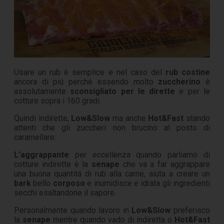
Usare un rub è semplice e nel caso del
rub costine
ancora di piú perché essendo molto
zuccherino
è
assolutamente
sconsigliato per le dirette
e per le
cotture sopra i 160 gradi.
Quindi indirette,
Low&Slow
ma anche
Hot&Fast
stando
attenti che gli zuccheri non brucino al posto di
caramellare.
L’aggrappante
per eccellenza quando parliamo di
cotture indirette è la
senape
che va a far aggrappare
una buona quantitá di rub alla carne, aiuta a creare un
bark
bello
corposo
e inumidisce e idrata gli ingredienti
secchi esaltandone il sapore.
Personalmente quando lavoro in
Low&Slow
preferisco
la
senape
mentre quando vado di indiretta o
Hot&Fast