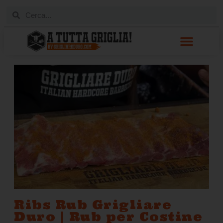
Ribs Rub Grigliare
Duro | Rub per Costine