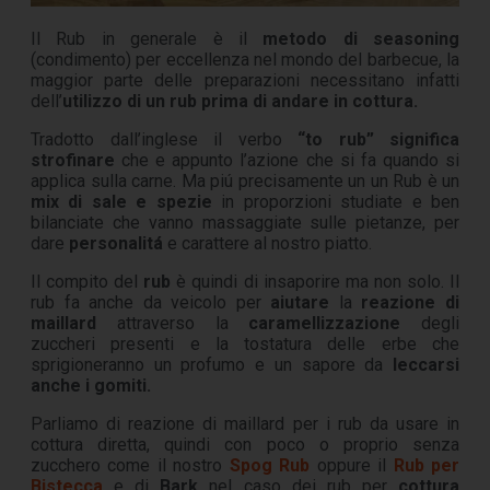
Il Rub in generale è il
metodo di seasoning
(condimento) per eccellenza nel mondo del barbecue, la
maggior parte delle preparazioni necessitano infatti
dell’
utilizzo di un rub prima di andare in cottura.
Tradotto dall’inglese il verbo
“to rub” significa
strofinare
che e appunto l’azione che si fa quando si
applica sulla carne. Ma piú precisamente un un Rub è un
mix di sale e spezie
in proporzioni studiate e ben
bilanciate che vanno massaggiate sulle pietanze, per
dare
personalitá
e carattere al nostro piatto.
Il compito del
rub
è quindi di insaporire ma non solo. Il
rub fa anche da veicolo per
aiutare
la
reazione di
maillard
attraverso la
caramellizzazione
degli
zuccheri presenti e la tostatura delle erbe che
sprigioneranno un profumo e un sapore da
leccarsi
anche i gomiti.
Parliamo di reazione di maillard per i rub da usare in
cottura diretta, quindi con poco o proprio senza
zucchero come il nostro
Spog Rub
oppure il
Rub per
Bistecca
e di
Bark
nel caso dei rub per
cottura