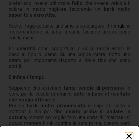
preferisco invece utilizzare
l’olio
che invece veicola il
calore in modo migliore favorendo un
bark
molto
saporito
e
arrostito.
Scelto l’aggrappante andiamo a cospargere il
rib rub
in
modo uniforme su tutta la carne facendo aderire bene
con le mani.
Le
quantitá
sono soggettive, e ci si regola anche in
base al tipo di carne. Su una coppa intera metto uno
strato piú importante rispetto a delle ribs che sono
sottili.
E infine i tempi.
Sappiamo che esistono
tante scuole di pensiero
, io
sono per la scuola di
usarle tutte in base al risultato
che voglio ottenere.
Per un
bark molto pronunciato
e saporito vado a
mettere il rub per ribs
subito prima di andare in
cottura
, mentre se voglio fare una sorta di “marinatura”
posso mettere il rub costine la sera prima, questo peró
potrebbe andare a inficiare sulla formazione del bark.