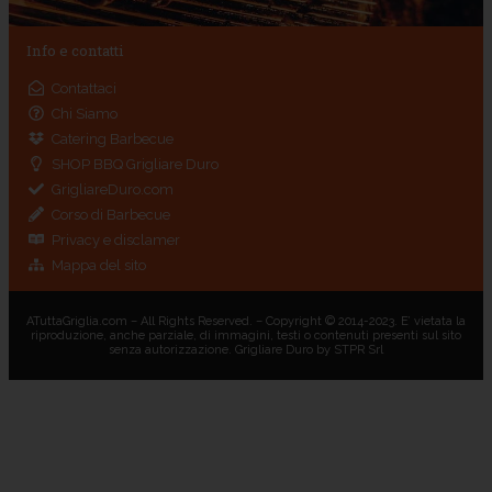
Info e contatti
Contattaci
Chi Siamo
Catering Barbecue
SHOP BBQ Grigliare Duro
GrigliareDuro.com
Corso di Barbecue
Privacy e disclamer
Mappa del sito
ATuttaGriglia.com – All Rights Reserved. – Copyright © 2014-2023. E’ vietata la
riproduzione, anche parziale, di immagini, testi o contenuti presenti sul sito
senza autorizzazione. Grigliare Duro by STPR Srl