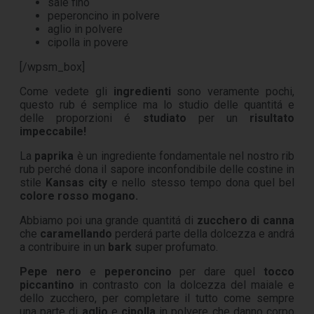
sale fino
peperoncino in polvere
aglio in polvere
cipolla in povere
[/wpsm_box]
Come vedete gli
ingredienti
sono veramente pochi,
questo rub é semplice ma lo studio delle quantitá e
delle proporzioni é
studiato
per un
risultato
impeccabile!
La
paprika
è un ingrediente fondamentale nel nostro rib
rub perché dona il sapore inconfondibile delle costine in
stile
Kansas city
e nello stesso tempo dona quel bel
colore rosso mogano.
Abbiamo poi una grande quantitá di
zucchero
di
canna
che
caramellando
perderá parte della dolcezza e andrá
a contribuire in un
bark
super profumato.
Pepe nero
e
peperoncino
per dare quel
tocco
piccantino
in contrasto con la dolcezza del maiale e
dello zucchero, per completare il tutto come sempre
una parte di
aglio
e
cipolla
in polvere che danno corpo