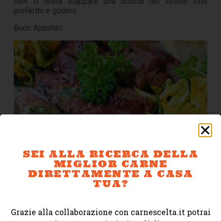
Non vi resta stappare una boccia del vostro vino
preferito e godere.
Buon Appetito.
SEI ALLA RICERCA DELLA
MIGLIOR CARNE
Andrea, Grigliare Duro
DIRETTAMENTE A CASA
TUA?
Segui le nostre ricette!
Condividiamo sempre ricette e consigli sulla nostra
Grazie alla collaborazione con carnescelta.it potrai
pagina facebook
, abbiamo un
gruppo FB con piu’ di