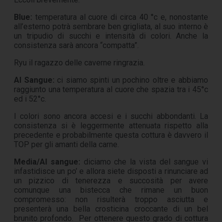
Blue:
temperatura al cuore di circa 40 °c e, nonostante
all’esterno potrà sembrare ben grigliata, al suo interno è
un tripudio di succhi e intensità di colori. Anche la
consistenza sarà ancora “compatta”.
Ryu il ragazzo delle caverne ringrazia.
Al Sangue:
ci siamo spinti un pochino oltre e abbiamo
raggiunto una temperatura al cuore che spazia tra i 45°c
ed i 52°c.
I colori sono ancora accesi e i succhi abbondanti. La
consistenza si è leggermente attenuata rispetto alla
precedente e probabilmente questa cottura è davvero il
TOP per gli amanti della carne.
Media/Al sangue:
diciamo che la vista del sangue vi
infastidisce un po’ e allora siete disposti a rinunciare ad
un pizzico di tenerezza e succosità per avere
comunque una bistecca che rimane un buon
compromesso: non risulterà troppo asciutta e
presenterà una bella crosticina croccante di un bel
brunito profondo. Per ottenere questo grado di cottura