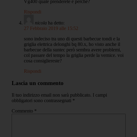
Vg400 quale prenderete è perché?
Rispondi
nicola
ha detto:
27 Febbraio 2019 alle 15:52
sono indeciso tra uno di questi barbecue tondi e la
griglia elettrica delonghi bq 80.x, ho visto anche il
barbecue della suntec però sembra avere problemi,
col passare del tempo la griglia perde la vernice. voi
cosa consigliereste?
Rispondi
Lascia un commento
Il tuo indirizzo email non sarà pubblicato.
I campi
obbligatori sono contrassegnati
*
Commento
*