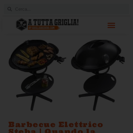
Barbecue Elettrico
Steba | Quando la