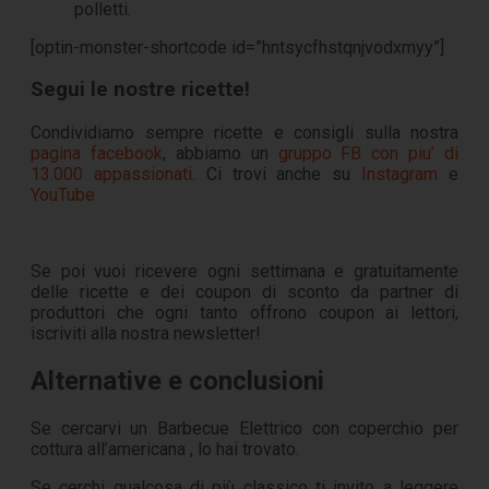
polletti.
[optin-monster-shortcode id=”hntsycfhstqnjvodxmyy”]
Segui le nostre ricette!
Condividiamo sempre ricette e consigli sulla nostra
pagina facebook
, abbiamo un
gruppo FB con piu’ di
13.000 appassionati
. Ci trovi anche su
Instagram
e
YouTube
Se poi vuoi ricevere ogni settimana e gratuitamente
delle ricette e dei coupon di sconto da partner di
produttori che ogni tanto offrono coupon ai lettori,
iscriviti alla nostra newsletter!
Alternative e conclusioni
Se cercarvi un Barbecue Elettrico con coperchio per
cottura all’americana , lo hai trovato.
Se cerchi qualcosa di più classico ti invito a leggere