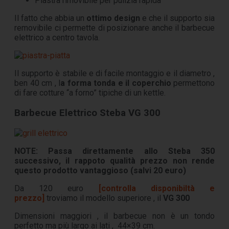
Piastra rimovibile per pulizia rapida
Il fatto che abbia un
ottimo design
e che il supporto sia
removibile ci permette di posizionare anche il barbecue
elettrico a centro tavola.
Il supporto è stabile e di facile montaggio e il diametro ,
ben 40 cm , l
a forma tonda e il coperchio
permettono
di fare cotture “a forno” tipiche di un kettle.
Barbecue Elettrico Steba VG 300
NOTE: Passa direttamente allo Steba 350
successivo, il rappoto qualità prezzo non rende
questo prodotto vantaggioso (salvi 20 euro)
Da 120 euro
[controlla disponibiltà e
prezzo]
troviamo il modello superiore , il
VG 300
Dimensioni maggiori , il barbecue non è un tondo
perfetto ma più largo ai lati , 44×39 cm.