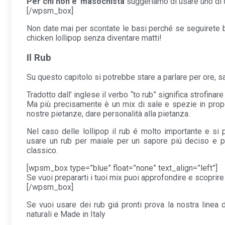
Per chi non e’ masochista
suggeriamo di usare uno di
[/wpsm_box]
Non date mai per scontate le basi perché se seguirete be
chicken lollipop senza diventare matti!
Il Rub
Su questo capitolo si potrebbe stare a parlare per ore, s
Tradotto dall’ inglese il verbo “to rub” significa strofinar
Ma più precisamente è un mix di sale e spezie in prop
nostre pietanze, dare personalità alla pietanza.
Nel caso delle lollipop il rub é molto importante e si
usare un rub per maiale per un sapore piú deciso e p
classico.
[wpsm_box type=”blue” float=”none” text_align=”left”]
Se vuoi prepararti i tuoi mix puoi approfondire e scoprire 
[/wpsm_box]
Se vuoi usare dei rub giá pronti prova la nostra linea 
naturali e Made in Italy