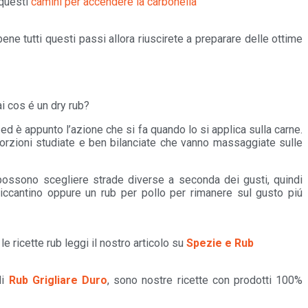
 questi
camini per accendere la carbonella
ne tutti questi passi allora riuscirete a preparare delle ottime
ai cos é un dry rub?
e ed è appunto l’azione che si fa quando lo si applica sulla carne.
orzioni studiate e ben bilanciate che vanno massaggiate sulle
 possono scegliere strade diverse a seconda dei gusti, quindi
iccantino oppure un rub per pollo per rimanere sul gusto piú
le ricette rub leggi il nostro articolo su
Spezie e Rub
di
Rub Grigliare Duro
, sono nostre ricette con prodotti 100%