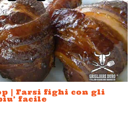
 | Farsi fighi con gli
iu’ facile