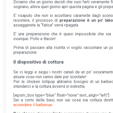
Diciamo che un giorno decidi che vuoi farti veramente fi
sognano, allora quel giorno apri questa pagina e gli prepa
E’ risaputo che non si accettano caramelle dagli scono
resistere, il processo di
preparazione è un po’ labo
assaggerete la “fatica” verrá ripagata
E’ una preparazione che è quasi impossibile che sia 
ovunque: Pollo e Bacon!
Prima di passare alla ricetta vi voglio raccontare un p
preparazione.
Il dispositivo di cottura
Se ci leggi e segui i nostri canali da un po’ sicurame
alcune cose non vanno date per scontate!
Per le chicken lollipop abbiamo bisogno di un barbe
intenderci e la cottura avverrá in indiretta.
[wpsm_box type=”blue” float=”none” text_align=”left”]
Sei a corto delle basi, non sai cosa sia cottura dire
accendere il barbecue
.