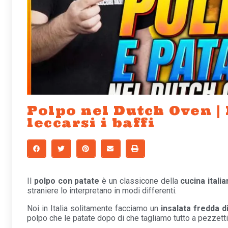
Polpo nel Dutch Oven |
leccarsi i baffi
Il
polpo con patate
è un classicone della
cucina italia
straniere lo interpretano in modi differenti.
Noi in Italia solitamente facciamo un
insalata fredda d
polpo che le patate dopo di che tagliamo tutto a pezzett