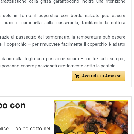
aratteristiche della ghisa garantiscono inoltre una ritenzione
non solo in forno: il coperchio con bordo rialzato può essere
e braci o carbonella sulla casseruola, facilitando la cottura
grazie al passaggio del termometro, la temperatura può essere
e il coperchio – per rimuovere facilmente il coperchio è adatto
dini danno alla teglia una posizione sicura – inoltre, ad esempio,
i possono essere posizionati direttamente sotto la pentola
Acquista su Amazon
po con
ice. il polpo cotto nel