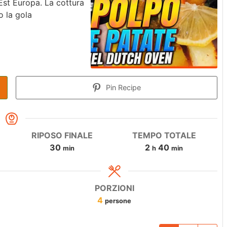
Est Europa. La cottura
o la gola
Pin Recipe
RIPOSO FINALE
TEMPO TOTALE
30
2
40
min
h
min
PORZIONI
4
persone