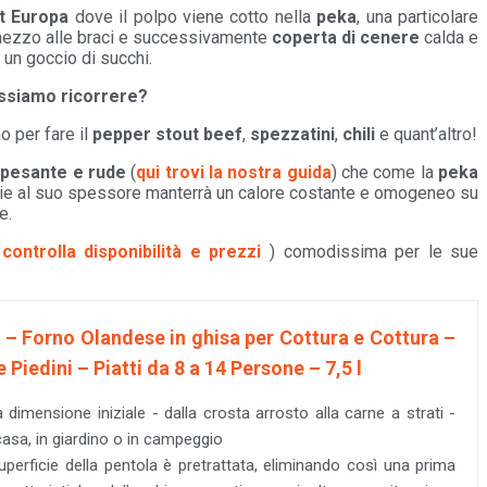
t Europa
dove il polpo viene cotto nella
peka
, una particolare
 mezzo alle braci e successivamente
coperta di cenere
calda e
 un goccio di succhi.
ossiamo ricorrere?
o per fare il
pepper stout beef
,
spezzatini
,
chili
e quant’altro!
 pesante e rude
(
qui trovi la nostra guida
) che come la
peka
razie al suo spessore manterrà un calore costante e omogeneo su
e.
(
controlla disponibilità e prezzi
) comodissima per le sue
 – Forno Olandese in ghisa per Cottura e Cottura –
Piedini – Piatti da 8 a 14 Persone – 7,5 l
sta dimensione iniziale - dalla crosta arrosto alla carne a strati -
casa, in giardino o in campeggio
superficie della pentola è pretrattata, eliminando così una prima