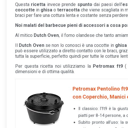
Questa
ricetta
invece prende
spunto
dai paesi dell’
es
coccotte
in
ghisa
o
terracotta
che viene scagliata in
braci per fare una cottura lenta e costante senza perdere
Noi malati del barbecue pieni di accessori a cosa p
Al mitico
Dutch Oven
, il forno olandese che tanto amiam
Il
Dutch
Oven
se non lo conosci è una cocotte in
ghisa
può essere utilizzato a diretto contatto con le braci, g
tutta la superficie, perfetto quindi per tutte le cotture lent
Per questa ricetta noi utilizziamo la
Petromax
ft9
dimensioni e di ottima qualità.
Petromax Pentolino ft9
con Coperchio, Manici e 
Il classico: l'ft9 è la giu
piatti per 8-14 persone, a 
Subito pronto all'uso: la 