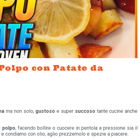
 Polpo con Patate da
na
ma non solo,
gustoso
e super
succoso
tante cucine anche
i polpo
, facendo bollire o cuocere in pentola a pressione sia il
i e condiamo con olio, aglio prezzemolo e spezie a piacere.