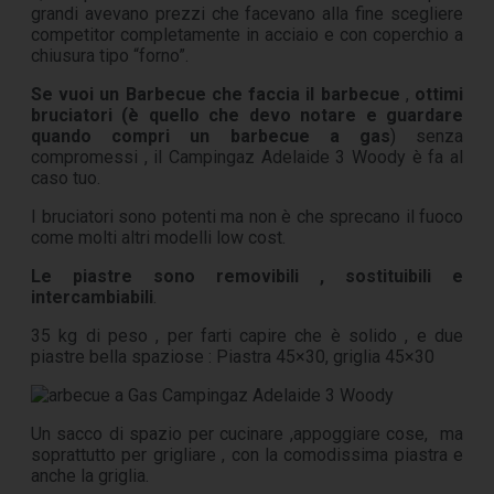
grandi avevano prezzi che facevano alla fine scegliere
competitor completamente in acciaio e con coperchio a
chiusura tipo “forno”.
Se vuoi un Barbecue che faccia il barbecue
,
ottimi
bruciatori
(è quello che devo notare e guardare
quando compri un barbecue a gas
) senza
compromessi , il Campingaz Adelaide 3 Woody è fa al
caso tuo.
I bruciatori sono potenti ma non è che sprecano il fuoco
come molti altri modelli low cost.
Le piastre sono removibili , sostituibili e
intercambiabili
.
35 kg di peso , per farti capire che è solido , e due
piastre bella spaziose : Piastra 45×30, griglia 45×30
Un sacco di spazio per cucinare ,appoggiare cose, ma
soprattutto per grigliare , con la comodissima piastra e
anche la griglia.