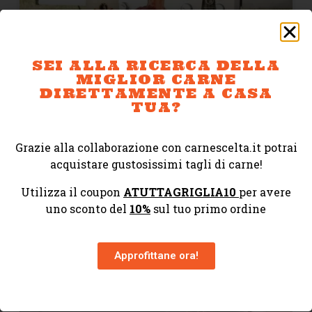
SEI ALLA RICERCA DELLA
MIGLIOR CARNE
DIRETTAMENTE A CASA
TUA?
LA BIRRA E LE GRIGLIATE: UN
MATRIMONIO PERFETTO PER
Grazie alla collaborazione con carnescelta.it potrai
L’ESTATE
acquistare gustosissimi tagli di carne!
Utilizza il coupon
ATUTTAGRIGLIA10
per avere
19 Giugno 2023
Nessun commento
uno sconto del
10%
sul tuo primo ordine
Approfittane ora!
BARBECUE E GRIGLIE