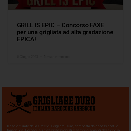
GRILL IS EPIC – Concorso FAXE
per una grigliata ad alta gradazione
EPICA!
6 Giugno 2023
Nessun commento
Il sito è curato dalla Crew di Grigliare Duro, composta da appassionati e
fanatici del Barbecue, Chef professionisti e semplici amanti della griglia.