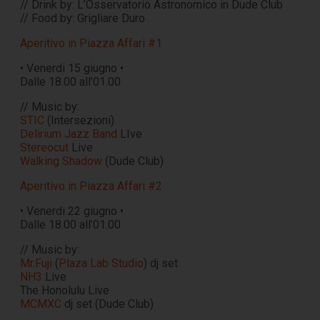
// Drink by: L’Osservatorio Astronomico in Dude Club
// Food by: Grigliare Duro
Aperitivo in Piazza Affari #1
• Venerdi 15 giugno •
Dalle 18.00 all’01.00
// Music by:
STIC
(Intersezioni)
Delirium Jazz Band
LIve
Stereocut
Live
Walking Shadow
(Dude Club)
Aperitivo in Piazza Affari #2
• Venerdi 22 giugno •
Dalle 18.00 all’01.00
// Music by:
Mr.Fuji
(
Plaza Lab Studio
) dj set
NH3
Live
The Honolulu Live
MCMXC
dj set (Dude Club)