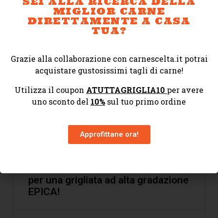
SEI ALLA RICERCA DELLA
MIGLIOR CARNE
DIRETTAMENTE A CASA
14 Giugno 2023
Nessun commento
TUA?
Grazie alla collaborazione con carnescelta.it potrai
CONSIGLI E GUIDE
acquistare gustosissimi tagli di carne!
Utilizza il coupon
ATUTTAGRIGLIA10
per avere
uno sconto del
10%
sul tuo primo ordine
Approfittane ora!
GRILL IS EPIC – Concorso FAXE
per una grigliata ad alta gradazione
EPICA!