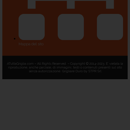
Mappa del sito
ATuttaGriglia.com – All Rights Reserved. – Copyright © 2014-2023. E’ vietata la
riproduzione, anche parziale, di immagini, testi o contenuti presenti sul sito
senza autorizzazione. Grigliare Duro by STPR Srl