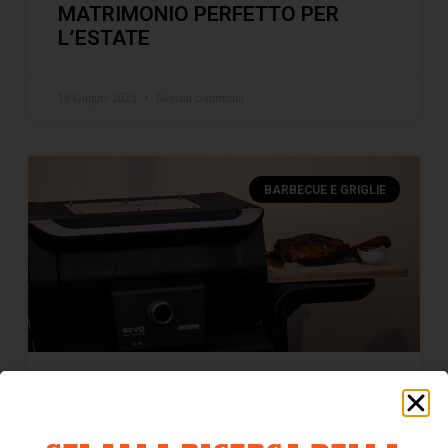
MATRIMONIO PERFETTO PER
L’ESTATE
19 Giugno 2023
Nessun commento
BARBECUE E GRIGLIE
BARBECUE ELETTRICO
PROFESSIONALE SEVERIN SEVO