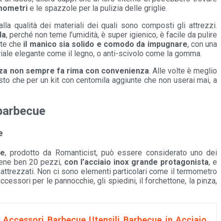
rmometri
e le spazzole per la pulizia delle griglie.
lla qualità dei materiali dei quali sono composti gli attrezzi.
la
, perché non teme l’umidità, è super igienico, è facile da pulire
ante che
il manico sia solido e comodo da impugnare
, con una
iale elegante come il legno, o anti-scivolo come la gomma.
za non sempre fa rima con convenienza
. Alle volte è meglio
osto che per un kit con centomila aggiunte che non userai mai, a
 barbecue
e
ue
, prodotto da Romanticist, può essere considerato uno dei
tiene ben 20 pezzi,
con l’acciaio inox grande protagonista
, e
en attrezzati. Non ci sono elementi particolari come il termometro
cessori per le pannocchie, gli spiedini, il forchettone, la pinza,
 Accessori Barbecue Utensili Barbecue in Acciaio