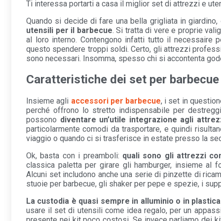
Ti interessa portarti a casa il miglior set di attrezzi e u
Quando si decide di fare una bella grigliata in giardin
utensili per il barbecue
. Si tratta di vere e proprie va
al loro interno. Contengono infatti tutto il necessaire 
questo spendere troppi soldi. Certo, gli attrezzi profes
sono necessari. Insomma, spesso chi si accontenta god
Caratteristiche dei set per barbecue
Insieme agli
accessori per barbecue
, i set in questi
perché offrono lo stretto indispensabile per destreggia
possono
diventare un’utile integrazione agli attr
particolarmente comodi da trasportare, e quindi risultan
viaggio o quando ci si trasferisce in estate presso la s
Ok, basta con i preamboli:
quali sono gli attrezzi co
classica paletta per girare gli hamburger, insieme al for
Alcuni set includono anche una serie di pinzette di ricam
stuoie per barbecue, gli shaker per pepe e spezie, i suppor
La custodia è quasi sempre in alluminio o in plastica
usare il set di utensili come idea regalo, per un appas
presente nei kit poco costosi. Se invece parliamo dei kit