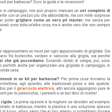
tensili per barbecue? Ecco la guida e le recensioni!
o, o in campeggio, non può proprio mancare un
set completo di
ligette con un prezzo più che abbordabile, ma con mille sorprese
per poter
grigliare come un vero pit master
, ma senza per
sionali sono tutta un’altra cosa, ma è anche vero che non sempre
e.
one rappresentano un must per ogni appassionato di grigliate. Sia
rsi fra bistecche, verdure e salsicce alla griglia, sia perché
ezzi che già possediamo
. Essendo dotati di valigia, poi, sono
o perfetti anche per organizzare una grigliata in campeggio, in
econda casa.
ntenuti in un kit per barbecue?
Per prima cosa troviamo la
chettone, agli spiedini, alle tradizionali pinze e alle spatole.
bio per il
girarrosto elettrico
, altri ancora aggiungono pure le
ti per le pannocchie, i pennelli e un bel libro di ricette!
 rigida
. La prima opzione è la migliore se desideri ad esempio
sionato di barbecue, mentre la plastica è una soluzione spesso
 di lusso, allora sappi che al loro interno si potrebbero trovare