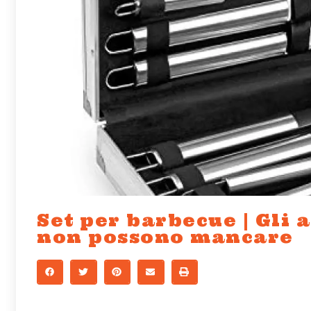
Set per barbecue | Gli a
non possono mancare