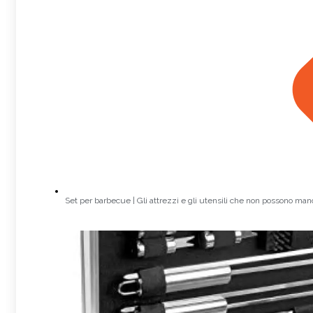
Set per barbecue | Gli attrezzi e gli utensili che non possono man