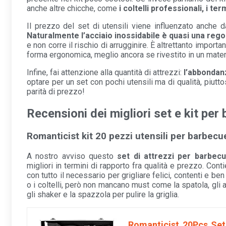
anche altre chicche, come
i coltelli professionali, i te
Il prezzo del set di utensili viene influenzato anche da
Naturalmente l’acciaio inossidabile è quasi una rego
e non corre il rischio di arrugginire. È altrettanto import
forma ergonomica, meglio ancora se rivestito in un mater
Infine, fai attenzione alla quantità di attrezzi:
l’abbondan
optare per un set con pochi utensili ma di qualità, piutt
parità di prezzo!
Recensioni dei migliori set e kit per
Romanticist kit 20 pezzi utensili per barbecu
A nostro avviso questo
set di attrezzi per barbec
migliori in termini di rapporto fra qualità e prezzo. Con
con tutto il necessario per grigliare felici, contenti e b
o i coltelli, però non mancano must come la spatola, gli ac
gli shaker e la spazzola per pulire la griglia.
Romanticist 20Pcs Set