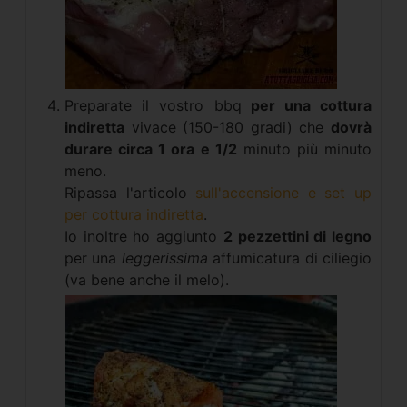
Preparate il vostro bbq
per una cottura
indiretta
vivace (150-180 gradi) che
dovrà
durare circa 1 ora e 1/2
minuto più minuto
meno.
Ripassa l'articolo
sull'accensione e set up
per cottura indiretta
.
Io inoltre ho aggiunto
2 pezzettini di legno
per una
leggerissima
affumicatura di ciliegio
(va bene anche il melo).