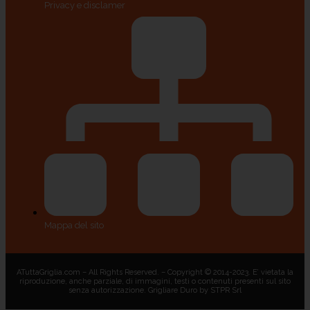
Privacy e disclamer
Mappa del sito
ATuttaGriglia.com – All Rights Reserved. – Copyright © 2014-2023. E’ vietata la
riproduzione, anche parziale, di immagini, testi o contenuti presenti sul sito
senza autorizzazione. Grigliare Duro by STPR Srl