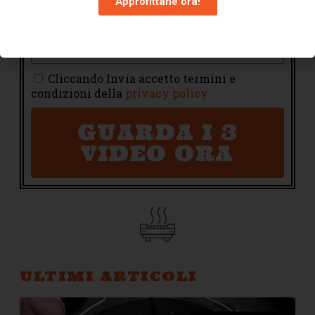
Approfittane ora!
Cliccando Invia accetto termini e
condizioni della
privacy policy
GUARDA I 3
VIDEO ORA
ULTIMI ARTICOLI