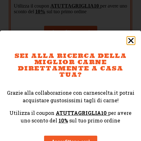
Utilizza il coupon
ATUTTAGRIGLIA10
per avere uno
sconto del
10%
sul tuo primo ordine
Approfittane ora!
SEI ALLA RICERCA DELLA
MIGLIOR CARNE
DIRETTAMENTE A CASA
TUA?
IN REGALO
Grazie alla collaborazione con carnescelta.it potrai
acquistare gustosissimi tagli di carne!
Utilizza il coupon
ATUTTAGRIGLIA10
per avere
uno sconto del
10%
sul tuo primo ordine
Ricevi subito via email 3 video lezioni tratte dalla nostra
Academy e una ricetta a settimana, per sempre