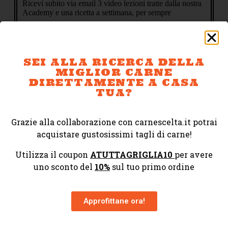
Ricevi subito via email 3 video lezioni tratte dalla nostra
Academy e una ricetta a settimana, per sempre
SEI ALLA RICERCA DELLA
MIGLIOR CARNE
DIRETTAMENTE A CASA
TUA?
Cliccando Invia accetto termini e
condizioni della
privacy policy
Grazie alla collaborazione con carnescelta.it potrai
GUARDA I 3
acquistare gustosissimi tagli di carne!
VIDEO ORA
Utilizza il coupon
ATUTTAGRIGLIA10
per avere
uno sconto del
10%
sul tuo primo ordine
Approfittane ora!