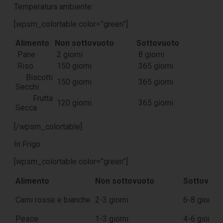
Temperatura ambiente:
[wpsm_colortable color=”green”]
Alimento
Non sottovuoto
Sottovuoto
Pane
2 giorni
8 giorni
Riso
150 giorni
365 giorni
Biscotti
150 giorni
365 giorni
Secchi
Frutta
120 giorni
365 giorni
Secca
[/wpsm_colortable]
In Frigo:
[wpsm_colortable color=”green”]
Alimento
Non sottovuoto
Sottovuot
Carni rosse e bianche
2-3 giorni
6-8 giorni
Pesce
1-3 giorni
4-6 giorni