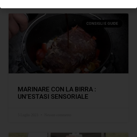
ULTIMI ARTICOLI
CONSIGLI E GUIDE
MARINARE CON LA BIRRA :
UN’ESTASI SENSORIALE
5 Luglio 2023
Nessun commento