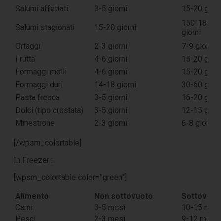
Salumi affettati
3-5 giorni
15-20 giorn
150-180
Salumi stagionati
15-20 giorni
giorni
Ortaggi
2-3 giorni
7-9 giorni
Frutta
4-6 giorni
15-20 giorn
Formaggi molli
4-6 giorni
15-20 giorn
Formaggi duri
14-18 giorni
30-60 giorn
Pasta fresca
3-5 giorni
16-20 giorn
Dolci (tipo crostata)
3-5 giorni
12-15 giorn
Minestrone
2-3 giorni
6-8 giorni
[/wpsm_colortable]
In Freezer :
[wpsm_colortable color=”green”]
Alimento
Non sottovuoto
Sottovuot
Carni
3-5 mesi
10-15 mes
Pesci
2-3 mesi
9-12 mesi