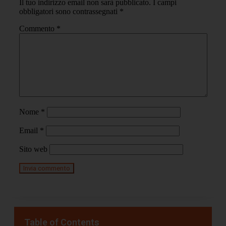
Il tuo indirizzo email non sarà pubblicato.
I campi
obbligatori sono contrassegnati
*
Commento
*
Nome
*
Email
*
Sito web
Table of Contents