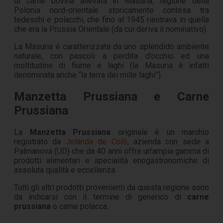
di carne bovina allevata in Masuria, regione della
Polonia nord-orientale storicamente contesa tra
tedeschi e polacchi, che fino al 1945 rientrava in quella
che era la Prussia Orientale (da cui deriva il nominativo).
La Masuria è caratterizzata da uno splendido ambiente
naturale, con pascoli a perdita d’occhio ed una
moltitudine di fiume e laghi (la Masuria è infatti
denominata anche “la terra dei mille laghi”).
Manzetta Prussiana e Carne
Prussiana
La
Manzetta Prussiana
originale è un marchio
registrato da
Jolanda de Colò
, azienda con sede a
Palmanova (UD) che da 40 anni offre un’ampia gamma di
prodotti alimentari e specialità enogastronomiche di
assoluta qualità e eccellenza.
Tutti gli altri prodotti provenienti da questa regione sono
da indicarsi con il termine di generico di
carne
prussiana
o carne polacca.