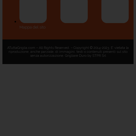
Mappa del sito
ATuttaGriglia.com – All Rights Reserved. – Copyright © 2014-2023. E’ vietata la
riproduzione, anche parziale, di immagini, testi o contenuti presenti sul sito
senza autorizzazione. Grigliare Duro by STPR Srl