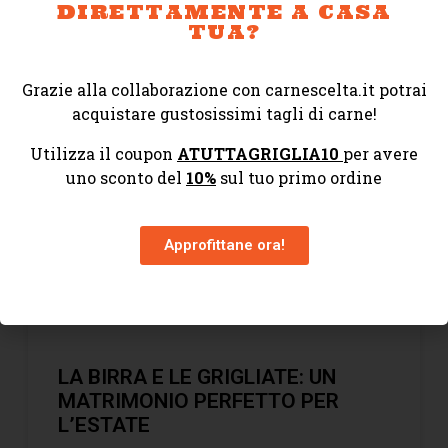
DIRETTAMENTE A CASA
UN’ESTASI SENSORIALE
TUA?
5 Luglio 2023
Nessun commento
Grazie alla collaborazione con carnescelta.it potrai
acquistare gustosissimi tagli di carne!
Utilizza il coupon
ATUTTAGRIGLIA10
per avere
CONSIGLI E GUIDE
uno sconto del
10%
sul tuo primo ordine
Approfittane ora!
LA BIRRA E LE GRIGLIATE: UN
MATRIMONIO PERFETTO PER
L’ESTATE