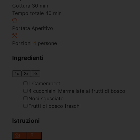
Cottura
30
min
Tempo totale
40
min
Portata
Aperitivo
Porzioni
4
persone
Ingredienti
1x
2x
3x
1
Camembert
4
cucchiaini
Marmellata ai frutti di bosco
Noci sgusciate
Frutti di bosco freschi
Istruzioni