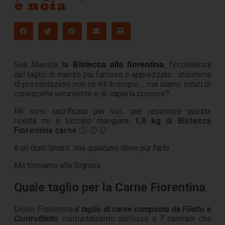
è noia
B
istecca alla fiorentina
Sua Maestà
la
, l’eccellenza
del taglio di manzo più famoso e apprezzato… insomma
di presentazioni non ce n’è bisogno…. ma siamo sicuri di
conoscerla veramente e di saperla cuocere?
Mi sono sacrificato per voi… per recensire questa
ricetta mi è toccato mangiare
1,8 kg di Bistecca
Fiorentina
carne
🙂 🙂 🙂
è un duro lavoro…ma qualcuno deve pur farlo…
Ma torniamo alla Signora..
Quale taglio per la Carne Fiorentina
Dicesi Fiorentina
il taglio di carne composto da Filetto e
Controfiletto
contraddistinto dall’osso a T centrale che