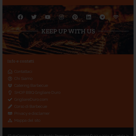
KEEP UP WITH US
Info e contatti
Contattaci
Chi Siamo
Catering Barbecue
SHOP BBQ Grigliare Duro
GrigliareDuro.com
Corso di Barbecue
Privacy e disclamer
Mappa del sito
ATuttaGriglia.com – All Rights Reserved. – Copyright © 2014-2023. E’ vietata la