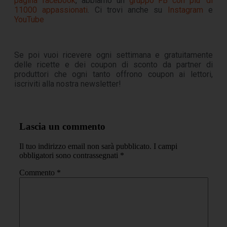
pagina facebook
, abbiamo un
gruppo FB con piu’ di
11000 appassionati
. Ci trovi anche su
Instagram
e
YouTube
Se poi vuoi ricevere ogni settimana e gratuitamente
delle ricette e dei coupon di sconto da partner di
produttori che ogni tanto offrono coupon ai lettori,
iscriviti alla nostra newsletter!
Lascia un commento
Il tuo indirizzo email non sarà pubblicato.
I campi
obbligatori sono contrassegnati
*
Commento
*