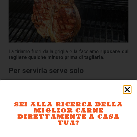
La tiriamo fuori dalla griglia e la facciamo
riposare sul
tagliere qualche minuto prima di tagliarla.
Per servirla serve solo
Sale (magari Maldon) pepe macinato fresco e un filo di
olio aromatizzato
SEI ALLA RICERCA DELLA
MIGLIOR CARNE
DIRETTAMENTE A CASA
TUA?