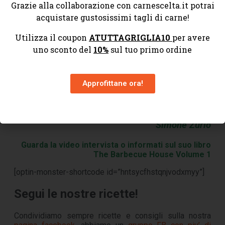
Grazie alla collaborazione con carnescelta.it potrai
acquistare gustosissimi tagli di carne!
Utilizza il coupon
ATUTTAGRIGLIA10
per avere
uno sconto del
10%
sul tuo primo ordine
Chiudete gli occhi, mettetene una fetta in bocca,
masticate e direte…
Approfittane ora!
BRAVO SIMONE!
Buon appetito
Simone Zurlo
Guarda la video intervista
o informati sul suo libro
The Barbecue House Volume 1
[optin-monster-shortcode id=”hntsycfhstqnjvodxmyy”]
Segui le nostre ricette!
Condividiamo sempre ricette e consigli sulla nostra