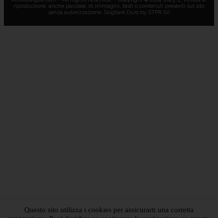
riproduzione, anche parziale, di immagini, testi o contenuti presenti sul sito
senza autorizzazione. Grigliare Duro by STPR Srl
Questo sito utilizza i cookies per assicurarti una corretta